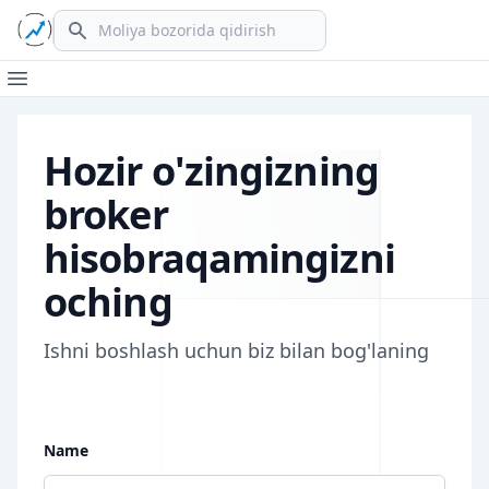
Search
Open main menu
Hozir o'zingizning
broker
hisobraqamingizni
oching
Ishni boshlash uchun biz bilan bog'laning
Name